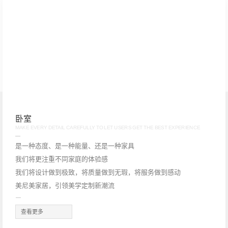
卧室
BEDROOM
MAKE EVERY DETAIL CAREFULLY TO LET USERS GET THE BEST EXPERIENCE
M
是一种态度、是一种能量、还是一种家具
我们将更注重不同家庭的体验感
我们将设计做到极致，将质量做到无瑕，将服务做到感动
美尼美家居，引领美学定制新潮流
快装定制加盟，要密切关注品牌的招商政策，像美尼美快装定制，
加盟即送装修、送样板、送1：1广告支持，减轻加盟商开店压力。
查看更多
根据加盟需求，还能开展一系列营销活动，比如明星开业助阵、多