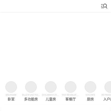
BEDROOM
MULTIFUNCTIONAL ROOM
CHILDREN'S ROOM
THE RESTAURANT
KITCHEN
ENTRANC
卧室
多功能房
儿童房
客餐厅
厨房
入户