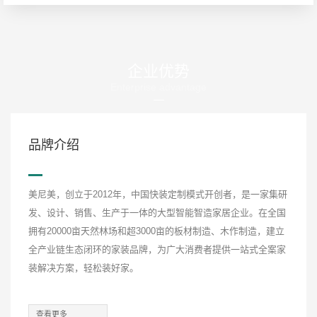
渠道发散式宣传等，让门店具备充足市场战斗力。
在定制橱柜方面，美尼美快装定制拥有多款高端定制家居橱柜设
计，集时尚、简约、实用于一身，还有更多家具品类、系列风格欢
企业优势
迎点击在线客服咨询，还能了解到品牌的限时优惠活动，快、好、
Enterprise advantage
省打造一个有温度的家。
品牌介绍
INTRODUCE
美尼美，创立于2012年，中国快装定制模式开创者，是一家集研
发、设计、销售、生产于一体的大型智能智造家居企业。在全国
拥有20000亩天然林场和超3000亩的板材制造、木作制造，建立
全产业链生态闭环的家装品牌，为广大消费者提供一站式全案家
装解决方案，轻松装好家。
查看更多